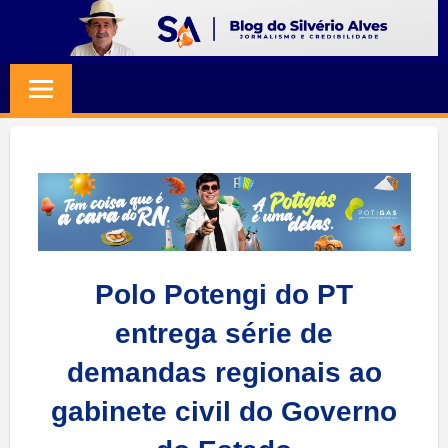
Skip
to
BLOG
Jornalismo
content
e
SILVERIO
Credibilidade
ALVES
Polo Potengi do PT
entrega série de
demandas regionais ao
gabinete civil do Governo