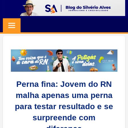
Skip
to
BLOG
Jornalismo
content
e
SILVERIO
Credibilidade
ALVES
Perna fina: Jovem do RN
malha apenas uma perna
para testar resultado e se
surpreende com