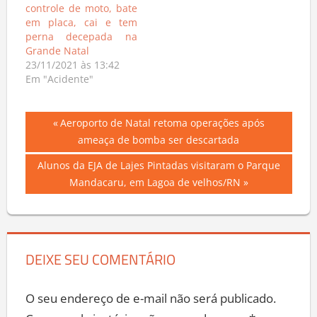
controle de moto, bate
em placa, cai e tem
perna decepada na
Grande Natal
23/11/2021 às 13:42
Em "Acidente"
Navegação
Previous
Aeroporto de Natal retoma operações após
Post:
ameaça de bomba ser descartada
de
Next
Alunos da EJA de Lajes Pintadas visitaram o Parque
Post
Post:
Mandacaru, em Lagoa de velhos/RN
DEIXE SEU COMENTÁRIO
O seu endereço de e-mail não será publicado.