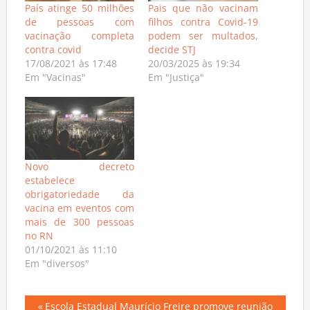
País atinge 50 milhões
Pais que não vacinam
de pessoas com
filhos contra Covid-19
vacinação completa
podem ser multados,
contra covid
decide STJ
17/08/2021 às 17:48
20/03/2025 às 19:34
Em "Vacinas"
Em "Justiça"
Novo decreto
estabelece
obrigatoriedade da
vacina em eventos com
mais de 300 pessoas
no RN
01/10/2021 às 11:10
Em "diversos"
Previous
Escola Estadual Maurício Freire promove reunião