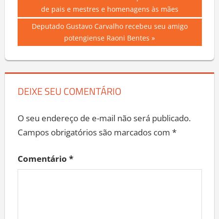
Navegação
Post:
de pais e mestres e homenagens às mães
de
Next
Deputado Gustavo Carvalho recebeu seu amigo
Post
Post:
potengiense Raoni Bentes
DEIXE SEU COMENTÁRIO
O seu endereço de e-mail não será publicado.
Campos obrigatórios são marcados com
*
Comentário
*