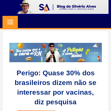
Skip
to
BLOG
Jornalismo
content
e
SILVERIO
Credibilidade
ALVES
Perigo: Quase 30% dos
brasileiros dizem não se
interessar por vacinas,
diz pesquisa