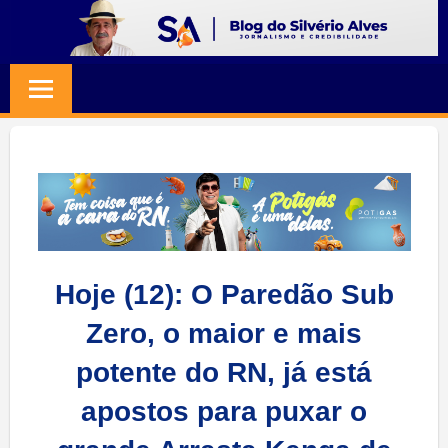
Skip
to
BLOG
Jornalismo
content
e
SILVERIO
Credibilidade
ALVES
Hoje (12): O Paredão Sub
Zero, o maior e mais
potente do RN, já está
apostos para puxar o