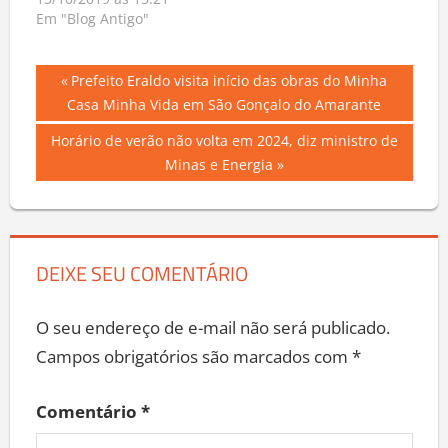
Em "Blog Antigo"
Navegação
Previous
Prefeito Eraldo visita início das obras do Minha
Post:
Casa Minha Vida em São Gonçalo do Amarante
de
Next
Horário de verão não volta em 2024, diz ministro de
Post
Post:
Minas e Energia
DEIXE SEU COMENTÁRIO
O seu endereço de e-mail não será publicado.
Campos obrigatórios são marcados com
*
Comentário
*