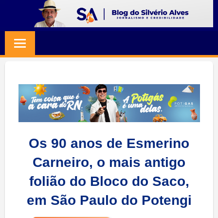
Skip
to
BLOG
Jornalismo
content
e
SILVERIO
Credibilidade
ALVES
Os 90 anos de Esmerino
Carneiro, o mais antigo
folião do Bloco do Saco,
em São Paulo do Potengi