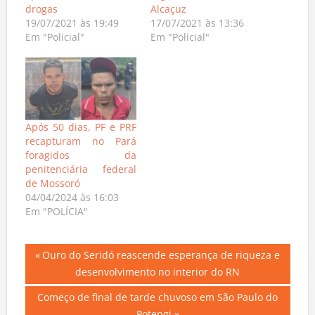
drogas
Alcaçuz
19/07/2021 às 19:49
17/07/2021 às 13:36
Em "Policial"
Em "Policial"
Após 50 dias, PF e PRF
recapturam no Pará
foragidos da
penitenciária federal
de Mossoró
04/04/2024 às 16:03
Em "POLÍCIA"
Navegação
Previous
Ouro do Seridó reascende esperança de riqueza e
Post:
desenvolvimento no interior do RN
de
Next
Começo de final de tarde chuvoso em São Paulo do