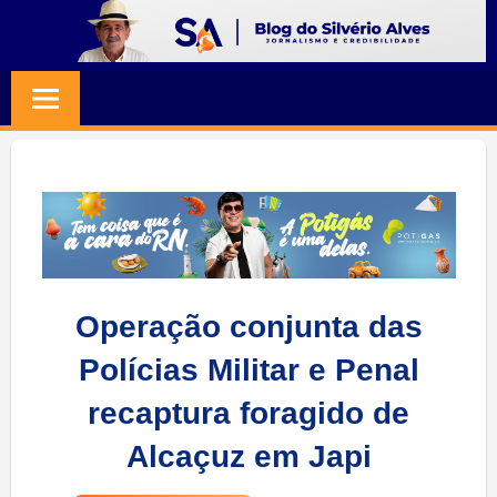
Skip
to
BLOG
Jornalismo
content
e
SILVERIO
Credibilidade
ALVES
Operação conjunta das
Polícias Militar e Penal
recaptura foragido de
Alcaçuz em Japi