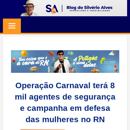
Skip
to
BLOG
Jornalismo
content
e
SILVERIO
Credibilidade
ALVES
Operação Carnaval terá 8
mil agentes de segurança
e campanha em defesa
das mulheres no RN