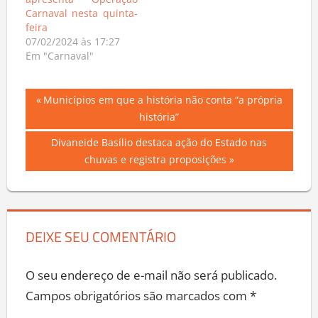
Carnaval nesta quinta-
feira
07/02/2024 às 17:27
Em "Carnaval"
Navegação
Previous
Municípios em que a história não conta “a própria
Post:
história”
de
Next
Divaneide Basílio destaca ação do Estado nas
Post
Post:
chuvas e registra proposições
DEIXE SEU COMENTÁRIO
O seu endereço de e-mail não será publicado.
Campos obrigatórios são marcados com
*