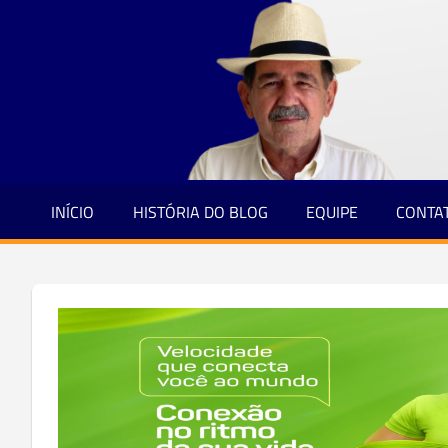
Jornalismo
Skip
e
to
Credibilidade
content
INÍCIO
HISTÓRIA DO BLOG
EQUIPE
CONTA