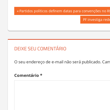
Navegação
Previous
Partidos políticos definem datas para convenções no 
Post:
de
Next
PF investiga rede
Post:
Post
DEIXE SEU COMENTÁRIO
O seu endereço de e-mail não será publicado.
Cam
Comentário
*