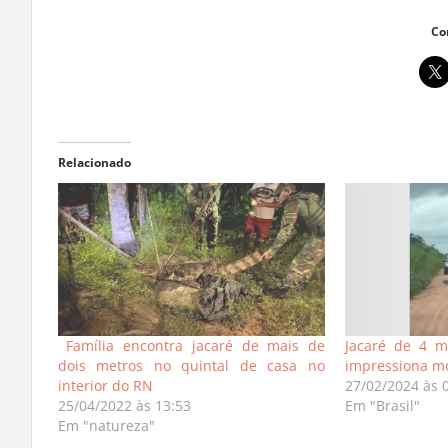
Co
Relacionado
Família encontra jacaré de mais de
Jacaré de 4 m
dois metros no quintal de casa no
impressiona mo
interior do RN
27/02/2024 às 
25/04/2022 às 13:53
Em "Brasil"
Em "natureza"