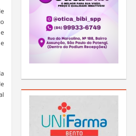
de
to
 e
 e
da
de
al