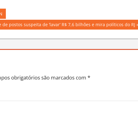
RN
 de postos suspeita de ‘lavar’ R$ 7,6 bilhões e mira políticos do RJ
pos obrigatórios são marcados com
*