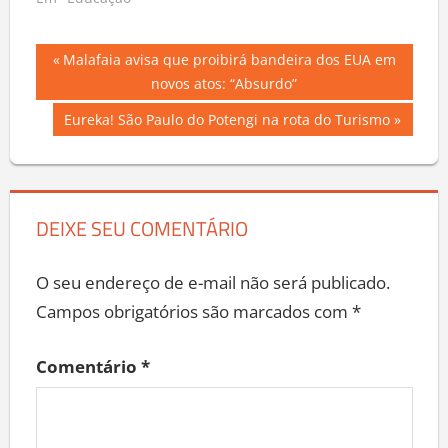
Em "Educação"
Navegação
Previous
Malafaia avisa que proibirá bandeira dos EUA em
Post:
novos atos: “Absurdo”
de
Next
Eureka! São Paulo do Potengi na rota do Turismo
Post
Post:
DEIXE SEU COMENTÁRIO
O seu endereço de e-mail não será publicado.
Campos obrigatórios são marcados com
*
Comentário
*