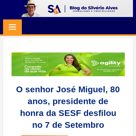
Skip
to
BLOG
Jornalismo
content
e
SILVERIO
Credibilidade
ALVES
O senhor José Miguel, 80
anos, presidente de
honra da SESF desfilou
no 7 de Setembro