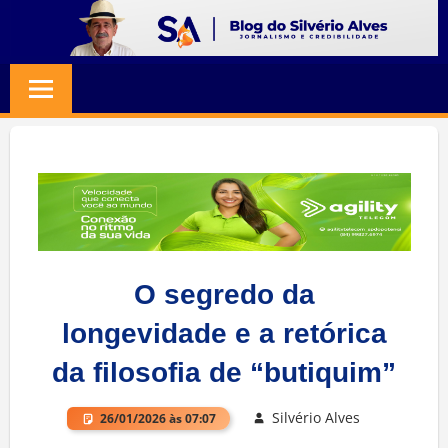
Skip
to
BLOG
Jornalismo
content
e
SILVERIO
Credibilidade
ALVES
O segredo da
longevidade e a retórica
da filosofia de “butiquim”
Silvério Alves
26/01/2026 às 07:07