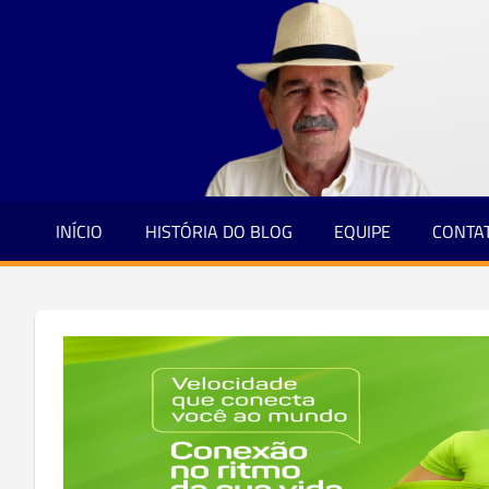
Jornalismo
Skip
e
to
Credibilidade
content
INÍCIO
HISTÓRIA DO BLOG
EQUIPE
CONTA