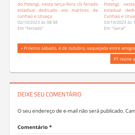
do Potengi, nesta terça-feira (3) feriado
Potengi, nesta
estadual dedicado aos mártires de
estadual ded
cunhaú e Uruaçu
Cunhaú e Urua
02/10/2023 às 08:58
03/10/2023 às 
Em "Feriado"
Em "Geral"
Navegação
Previous
Próximo sábado, 4 de outubro, vaquejada entre amigo
Post:
de
Next
PT reúne a
Post:
Post
DEIXE SEU COMENTÁRIO
O seu endereço de e-mail não será publicado.
Cam
Comentário
*