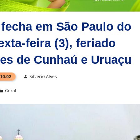
 fecha em São Paulo do
xta-feira (3), feriado
res de Cunhaú e Uruaçu
 10:02
Silvério Alves
Geral