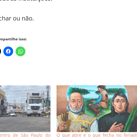
char ou não.
mpartilhe isso:
entro de São Paulo do
O que abre e o que fecha no feriad