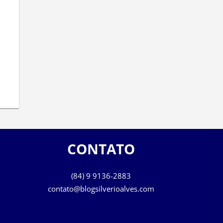
CONTATO
(84) 9 9136-2883
contato@blogsilverioalves.com