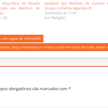
 terça-feira (3) feriado
estadual dos Mártires de Cunhaú 
icado aos Mártires de
Uruaçu; próxima segunda (3)
çu
30/09/2022 às 11:47
11:32
Em "Religião"
s, em Lagoa de Velhos/RN
liados, lança movimento e mostra união em torno de Cadu Xavier
pos obrigatórios são marcados com
*