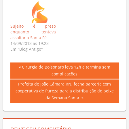
Sujeito é preso
enquanto tentava
assaltar a Santa Fé
14/09/2013 às 19:23
Em "Blog Antigo"
Navegação
Previous
Cirurgia de Bolsonaro leva 12h e termina sem
Post:
complicações
de
Next
Prefeita de João Câmara RN, fecha parceria com
Post
Post:
cooperativa de Pureza para a distribuição do peixe
da Semana Santa