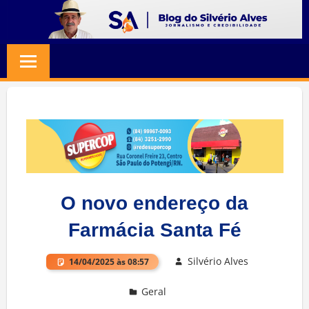
Skip
to
BLOG
Jornalismo
content
e
SILVERIO
Credibilidade
ALVES
O novo endereço da
Farmácia Santa Fé
Silvério Alves
14/04/2025 às 08:57
Geral