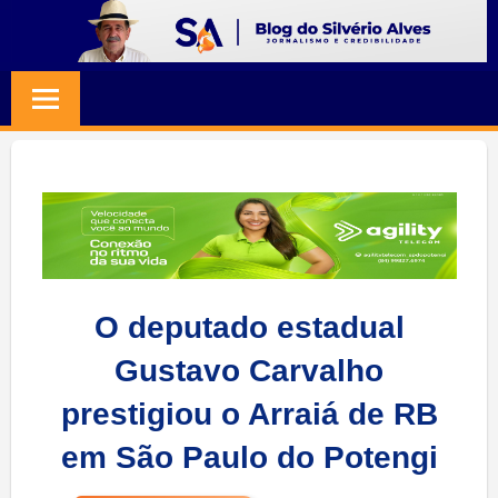
Skip
to
BLOG
Jornalismo
content
e
SILVERIO
Credibilidade
ALVES
O deputado estadual
Gustavo Carvalho
prestigiou o Arraiá de RB
em São Paulo do Potengi