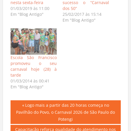
nesta sexta-feira
sucesso o “Carnaval
01/03/2019 às 11:00
dos 50”
Em "Blog Antigo"
25/02/2017 às 15:14
Em "Blog Antigo"
Escola São Francisco
promoveu o seu
carnaval hoje (28) à
tarde
01/03/2014 às 00:41
Em "Blog Antigo"
Navegação
Previous
Logo mais a partir das 20 horas começa no
Post:
Pavilhão do Povo, o Carnaval 2026 de São Paulo do
de
Potengi
Post
Next
Capacitação reforça qualidade do atendimento nos