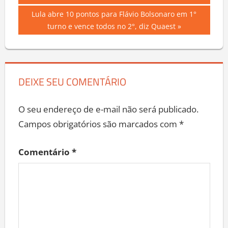
de
Next
Lula abre 10 pontos para Flávio Bolsonaro em 1°
Post
Post:
turno e vence todos no 2°, diz Quaest
DEIXE SEU COMENTÁRIO
O seu endereço de e-mail não será publicado.
Campos obrigatórios são marcados com
*
Comentário
*