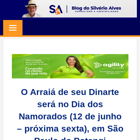
Skip
to
BLOG
Jornalismo
content
e
SILVERIO
Credibilidade
ALVES
O Arraiá de seu Dinarte
será no Dia dos
Namorados (12 de junho
– próxima sexta), em São