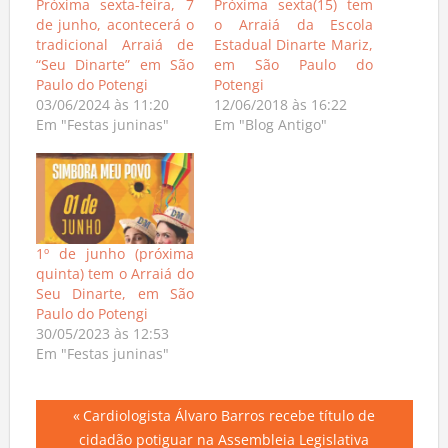
Próxima sexta-feira, 7
Próxima sexta(15) tem
de junho, acontecerá o
o Arraiá da Escola
tradicional Arraiá de
Estadual Dinarte Mariz,
“Seu Dinarte” em São
em São Paulo do
Paulo do Potengi
Potengi
03/06/2024 às 11:20
12/06/2018 às 16:22
Em "Festas juninas"
Em "Blog Antigo"
1º de junho (próxima
quinta) tem o Arraiá do
Seu Dinarte, em São
Paulo do Potengi
30/05/2023 às 12:53
Em "Festas juninas"
Navegação
Previous
Cardiologista Álvaro Barros recebe título de
Post:
cidadão potiguar na Assembleia Legislativa