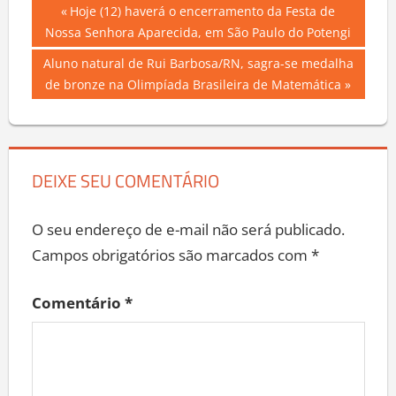
Navegação
Previous
Hoje (12) haverá o encerramento da Festa de
Post:
Nossa Senhora Aparecida, em São Paulo do Potengi
de
Next
Aluno natural de Rui Barbosa/RN, sagra-se medalha
Post
Post:
de bronze na Olimpíada Brasileira de Matemática
DEIXE SEU COMENTÁRIO
O seu endereço de e-mail não será publicado.
Campos obrigatórios são marcados com
*
Comentário
*