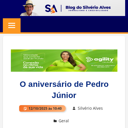
Skip
to
BLOG
Jornalismo
content
e
SILVERIO
Credibilidade
ALVES
O aniversário de Pedro
Júnior
Silvério Alves
12/10/2025 às 10:40
Geral
Deixe um comentário