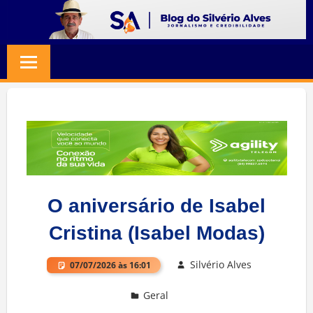
Skip
to
BLOG
Jornalismo
content
e
SILVERIO
Credibilidade
ALVES
O aniversário de Isabel
Cristina (Isabel Modas)
Silvério Alves
07/07/2026 às 16:01
Geral