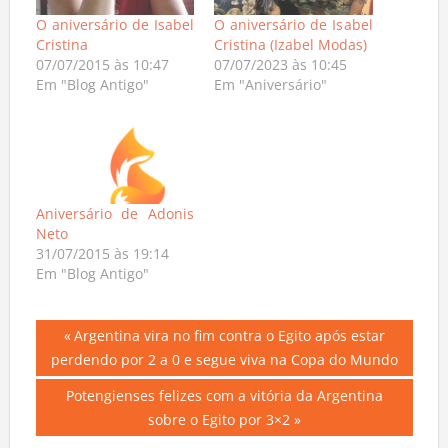
O aniversário de Isabel
O aniversário de Isabel
Cristina
Cristina (Izabel Modas)
07/07/2015 às 10:47
07/07/2023 às 10:45
Em "Blog Antigo"
Em "Aniversário"
Aniversário de Adonis
Neto
31/07/2015 às 19:14
Em "Blog Antigo"
Navegação
Previous
Argentina vira no fim contra o Egito após estar
Post:
perdendo por 2 a 0 e segue viva na Copa do Mundo
de
Next
Potengienses felizes com a vitória da Argentina
Post
Post:
sobre o Egito por 3×2