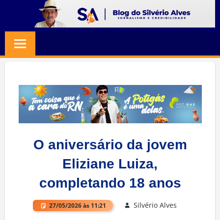
Skip
to
BLOG
Jornalismo
content
e
SILVERIO
Credibilidade
ALVES
O aniversário da jovem
Eliziane Luiza,
completando 18 anos
Silvério Alves
27/05/2026 às 11:21