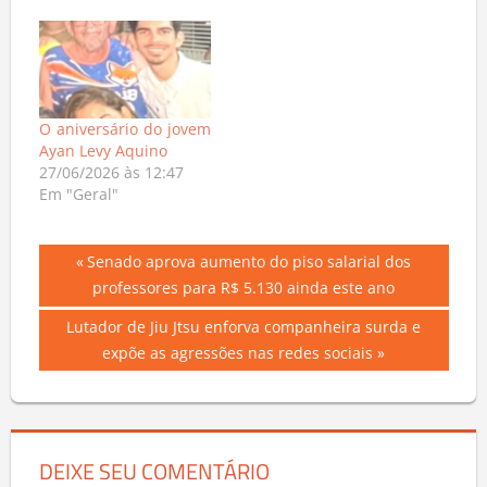
O aniversário do jovem
Ayan Levy Aquino
27/06/2026 às 12:47
Em "Geral"
Navegação
Previous
Senado aprova aumento do piso salarial dos
Post:
professores para R$ 5.130 ainda este ano
de
Next
Lutador de Jiu Jtsu enforva companheira surda e
Post
Post:
expõe as agressões nas redes sociais
DEIXE SEU COMENTÁRIO