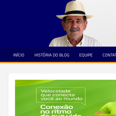
Jornalismo
Skip
e
to
Credibilidade
content
INÍCIO
HISTÓRIA DO BLOG
EQUIPE
CONTA