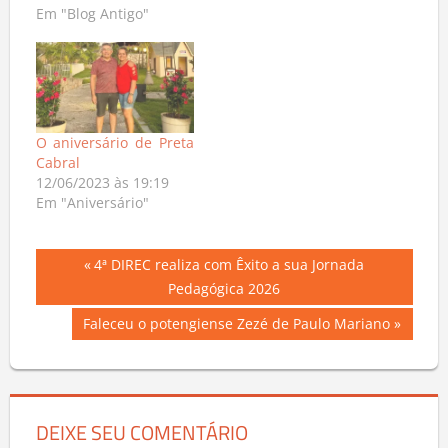
Em "Blog Antigo"
O aniversário de Preta
Cabral
12/06/2023 às 19:19
Em "Aniversário"
Navegação
Previous
4ª DIREC realiza com Êxito a sua Jornada
Post:
Pedagógica 2026
de
Next
Faleceu o potengiense Zezé de Paulo Mariano
Post
Post:
DEIXE SEU COMENTÁRIO