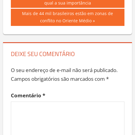
de
qual a sua importância
Post
Next
Mais de 44 mil brasileiros estão em zonas de
Post:
conflito no Oriente Médio
DEIXE SEU COMENTÁRIO
O seu endereço de e-mail não será publicado.
Campos obrigatórios são marcados com
*
Comentário
*