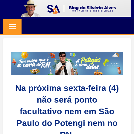
Skip
to
BLOG
Jornalismo
content
e
SILVERIO
Credibilidade
ALVES
Na próxima sexta-feira (4)
não será ponto
facultativo nem em São
Paulo do Potengi nem no