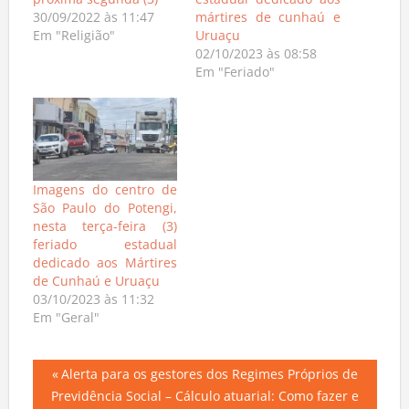
30/09/2022 às 11:47
mártires de cunhaú e
Em "Religião"
Uruaçu
02/10/2023 às 08:58
Em "Feriado"
Imagens do centro de
São Paulo do Potengi,
nesta terça-feira (3)
feriado estadual
dedicado aos Mártires
de Cunhaú e Uruaçu
03/10/2023 às 11:32
Em "Geral"
Navegação
Previous
Alerta para os gestores dos Regimes Próprios de
Post:
Previdência Social – Cálculo atuarial: Como fazer e