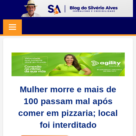
Skip
to
BLOG
Jornalismo
content
e
SILVERIO
Credibilidade
ALVES
Mulher morre e mais de
100 passam mal após
comer em pizzaria; local
foi interditado