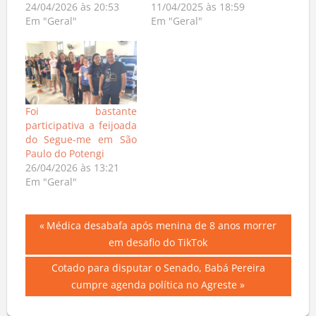
24/04/2026 às 20:53
11/04/2025 às 18:59
Em "Geral"
Em "Geral"
Foi bastante
participativa a feijoada
do Segue-me em São
Paulo do Potengi
26/04/2026 às 13:21
Em "Geral"
Navegação
Previous
Médica desabafa após menina de 8 anos morrer
Post:
em desafio do TikTok
de
Next
Cotado para disputar o Senado, Babá Pereira
Post
Post:
cumpre agenda política no Agreste