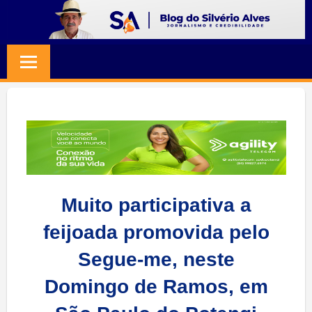
Skip
to
BLOG
Jornalismo
content
e
SILVERIO
Credibilidade
ALVES
Muito participativa a
feijoada promovida pelo
Segue-me, neste
Domingo de Ramos, em