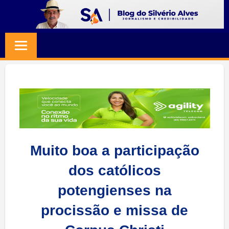
Skip
to
BLOG
Jornalismo
content
e
SILVERIO
Credibilidade
ALVES
Muito boa a participação
dos católicos
potengienses na
procissão e missa de