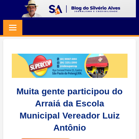
Skip
to
BLOG
Jornalismo
content
e
SILVERIO
Credibilidade
ALVES
Muita gente participou do
Arraiá da Escola
Municipal Vereador Luiz
Antônio