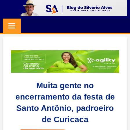
Skip
to
BLOG
Jornalismo
content
e
SILVERIO
Credibilidade
ALVES
Muita gente no
encerramento da festa de
Santo Antônio, padroeiro
de Curicaca