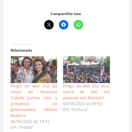
Compartilhe isso:
Relacionado
Pingo do Mei Dia dá
Pingo da Mei Dia atrai
início ao Mossoró
cerca de 200 mil
Cidade Junina com a
pessoas em Mossoró
presença da
04/06/2023 às 09:53
governadora Fátima
Em "Cultura"
Bezerra
06/06/2022 às 14:12
Em "Festas"