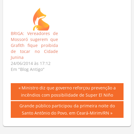
BRIGA: Vereadores de
Mossoró sugerem que
Grafith fique proibida
de tocar no Cidade
Junina
24/06/2014 às 17:12
Em "Blog Antigo"
Navegação
Previous
Ministro diz que governo reforçou prevenção a
Post:
incêndios com possibilidade de Super El Niño
de
Next
Grande público participou da primeira noite do
Post
Post:
Santo Antônio do Povo, em Ceará-Mirim/RN