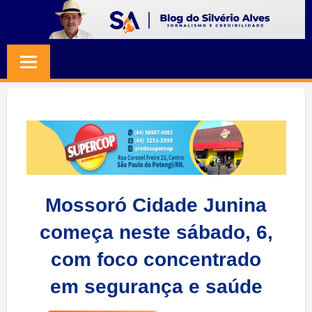
Skip
to
BLOG
Jornalismo
content
e
SILVERIO
Credibilidade
ALVES
Mossoró Cidade Junina
começa neste sábado, 6,
com foco concentrado
em segurança e saúde