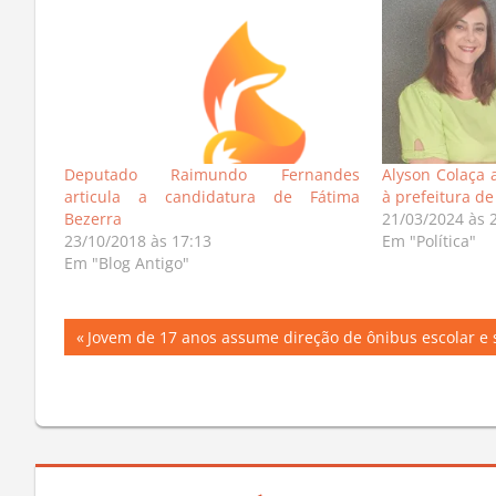
Deputado Raimundo Fernandes
Alyson Colaça 
articula a candidatura de Fátima
à prefeitura d
Bezerra
21/03/2024 às 
23/10/2018 às 17:13
Em "Política"
Em "Blog Antigo"
Navegação
Previous
Jovem de 17 anos assume direção de ônibus escolar e s
Post:
de
Post