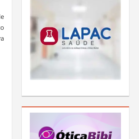
de
to
va