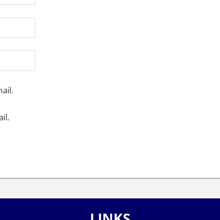
ail.
il.
LINKS