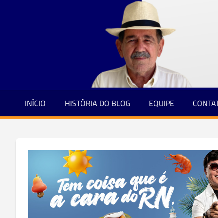
Jornalismo
Skip
e
to
Credibilidade
content
INÍCIO
HISTÓRIA DO BLOG
EQUIPE
CONTA