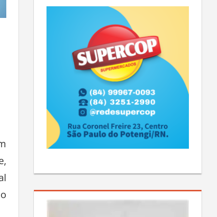
em
e,
al
do