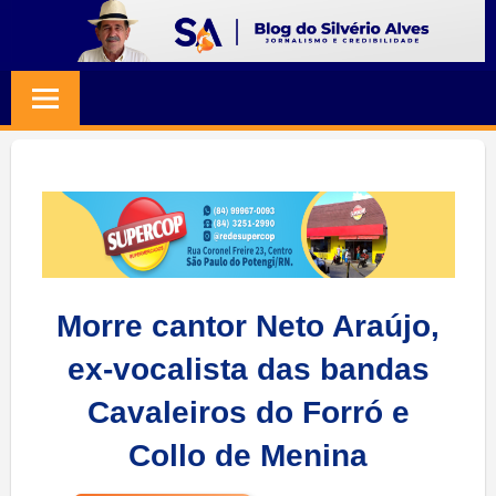
Skip
to
BLOG
Jornalismo
content
e
SILVERIO
Credibilidade
ALVES
Morre cantor Neto Araújo,
ex-vocalista das bandas
Cavaleiros do Forró e
Collo de Menina