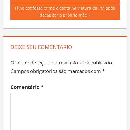
Post
Next
Filho confessa crime e canta na viatura da PM após
Post:
decapitar a própria mãe
DEIXE SEU COMENTÁRIO
O seu endereço de e-mail não será publicado.
Campos obrigatórios são marcados com
*
Comentário
*