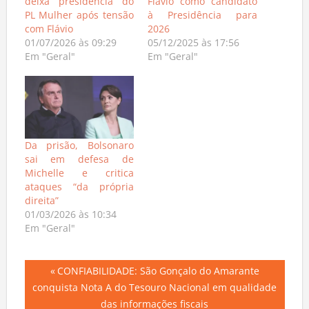
deixa presidência do
Flávio como candidato
PL Mulher após tensão
à Presidência para
com Flávio
2026
01/07/2026 às 09:29
05/12/2025 às 17:56
Em "Geral"
Em "Geral"
Da prisão, Bolsonaro
sai em defesa de
Michelle e critica
ataques “da própria
direita”
01/03/2026 às 10:34
Em "Geral"
Navegação
Previous
CONFIABILIDADE: São Gonçalo do Amarante
Post:
conquista Nota A do Tesouro Nacional em qualidade
de
das informações fiscais