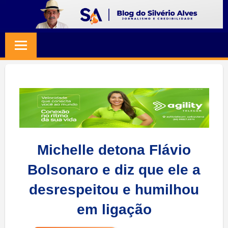
Skip
to
BLOG
Jornalismo
content
e
SILVERIO
Credibilidade
ALVES
Michelle detona Flávio
Bolsonaro e diz que ele a
desrespeitou e humilhou
em ligação