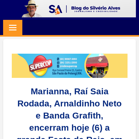
Skip
to
BLOG
Jornalismo
content
e
SILVERIO
Credibilidade
ALVES
Marianna, Raí Saia
Rodada, Arnaldinho Neto
e Banda Grafith,
encerram hoje (6) a