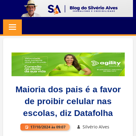
Skip
to
BLOG
Jornalismo
content
e
SILVERIO
Credibilidade
ALVES
Maioria dos pais é a favor
de proibir celular nas
escolas, diz Datafolha
Silvério Alves
17/10/2024 às 09:07