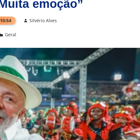
“Muita emoção”
 10:54
Silvério Alves
Geral