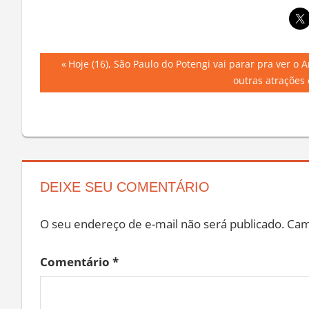
Navegação
Previous
Hoje (16), São Paulo do Potengi vai parar pra ver o 
Post:
outras atrações
de
Post
DEIXE SEU COMENTÁRIO
O seu endereço de e-mail não será publicado.
Cam
Comentário
*