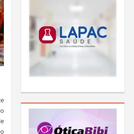
te
go
de
do