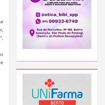
na
i,
”,
to
 e