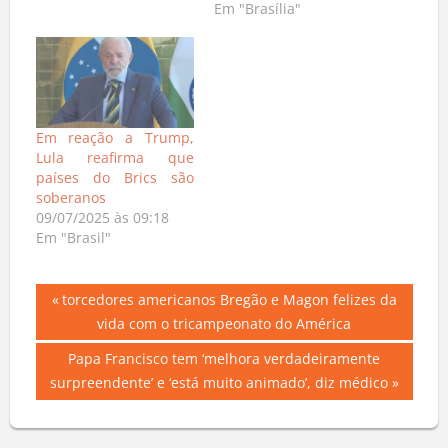
Em "Brasília"
Em reação a Trump,
Lula reafirma que
países do Brics são
soberanos
09/07/2025 às 09:18
Em "Brasil"
Navegação
Previous
torcedores americanos Bregão e Magon felizes da
Post:
vida com o tricampeonato do América
de
Next
Papa Francisco tem ‘melhora verdadeiramente
Post
Post:
surpreendente’ e ‘está muito animado’, diz médico