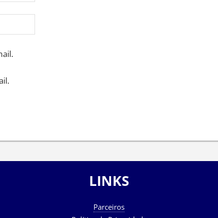
ail.
il.
LINKS
Parceiros