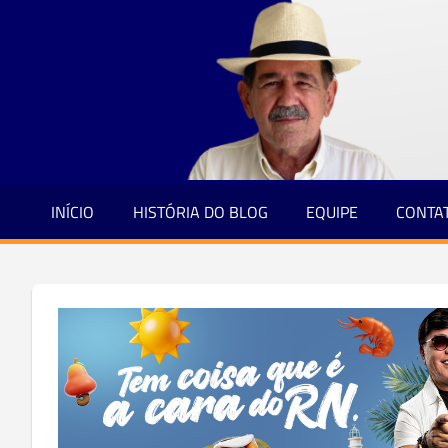
Jornalismo
Skip
e
to
Credibilidade
content
INÍCIO
HISTÓRIA DO BLOG
EQUIPE
CONTA