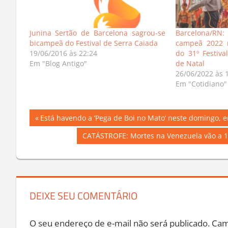
Junina Sertão de Barcelona sagrou-se
Barcelona/R
bicampeã do Festival de Serra Caiada
campeã 2022 n
19/06/2016 às 22:24
do 31º Festiva
Em "Blog Antigo"
de Natal
26/06/2022 às 
Em "Cotidiano"
Navegação
Previous
Está havendo a ‘Pega de Boi no Mato’ neste domingo, 
Post:
de
Next
CATÁSTROFE: Mortes na Venezuela vão a 1
Post:
Post
DEIXE SEU COMENTÁRIO
O seu endereço de e-mail não será publicado.
Cam