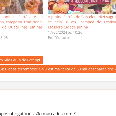
N: Junina Sertão é a
A Junina Sertão de Barcelona/RN sagra
a categoria tradicional
se pela 3ª vez, campeã do Festiva
l de Quadrilhas Juninas
Mossoró Cidade Junina
17/06/2024 às 10:26
18:05
Em "Cultura"
em São Paulo do Potengi
.450 após terremotos; ONU estima cerca de 50 mil desaparecidos
pos obrigatórios são marcados com
*