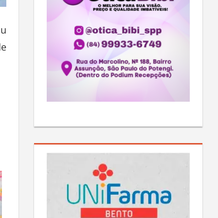
iu
de