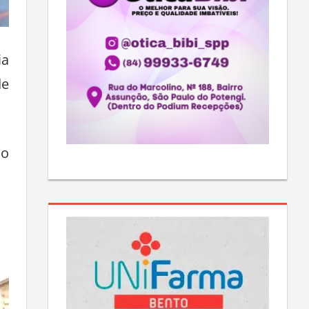
ia
de
do