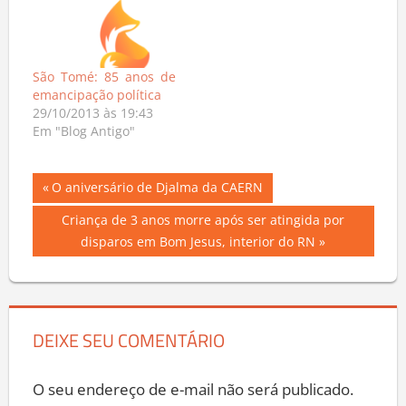
São Tomé: 85 anos de
emancipação política
29/10/2013 às 19:43
Em "Blog Antigo"
Navegação
Previous
O aniversário de Djalma da CAERN
Post:
de
Next
Criança de 3 anos morre após ser atingida por
Post:
disparos em Bom Jesus, interior do RN
Post
DEIXE SEU COMENTÁRIO
O seu endereço de e-mail não será publicado.