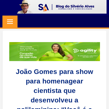
Skip
to
BLOG
Jornalismo
content
e
SILVERIO
Credibilidade
ALVES
João Gomes para show
para homenagear
cientista que
desenvolveu a