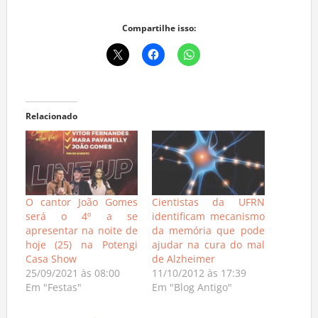
Compartilhe isso:
Relacionado
O cantor João Gomes
Cientistas da UFRN
será o 4º a se
identificam mecanismo
apresentar na noite de
da memória que pode
hoje (25) na Potengi
ajudar na cura do mal
Casa Show
de Alzheimer
25/09/2021 às 08:00
11/10/2012 às 17:39
Em "Festas"
Em "Blog Antigo"