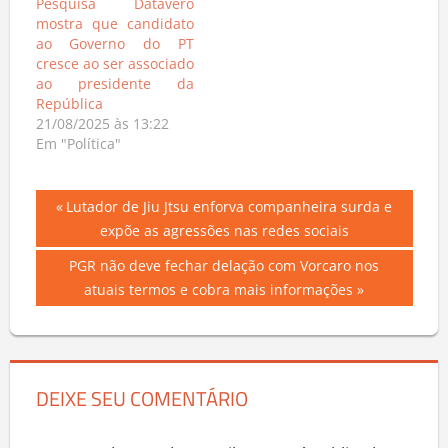
Pesquisa Datavero
mostra que candidato
ao Governo do PT
cresce ao ser associado
ao presidente da
República
21/08/2025 às 13:22
Em "Política"
Navegação
Previous
Lutador de Jiu Jtsu enforva companheira surda e
Post:
expõe as agressões nas redes sociais
de
Next
PGR não deve fechar delação com Vorcaro nos
Post
Post:
atuais termos e cobra mais informações
DEIXE SEU COMENTÁRIO