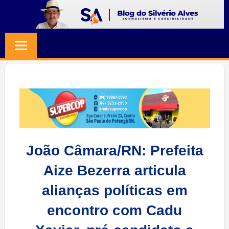
Skip
to
BLOG
Jornalismo
content
e
SILVERIO
Credibilidade
ALVES
João Câmara/RN: Prefeita
Aize Bezerra articula
alianças políticas em
encontro com Cadu