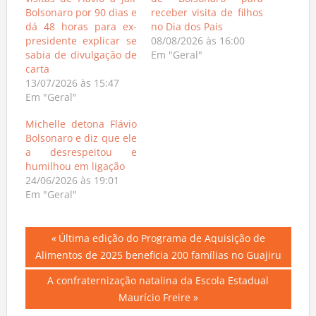
visitas de Flávio a Jair
de Bolsonaro para
Bolsonaro por 90 dias e
receber visita de filhos
dá 48 horas para ex-
no Dia dos Pais
presidente explicar se
08/08/2026 às 16:00
sabia de divulgação de
Em "Geral"
carta
13/07/2026 às 15:47
Em "Geral"
Michelle detona Flávio
Bolsonaro e diz que ele
a desrespeitou e
humilhou em ligação
24/06/2026 às 19:01
Em "Geral"
Navegação
Previous
Última edição do Programa de Aquisição de
Post:
Alimentos de 2025 beneficia 200 famílias no Guajiru
de
Next
A confraternização natalina da Escola Estadual
Post
Post:
Maurício Freire