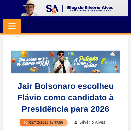
Skip
to
BLOG
Jornalismo
content
e
SILVERIO
Credibilidade
ALVES
Jair Bolsonaro escolheu
Flávio como candidato à
Presidência para 2026
Silvério Alves
05/12/2025 às 17:56