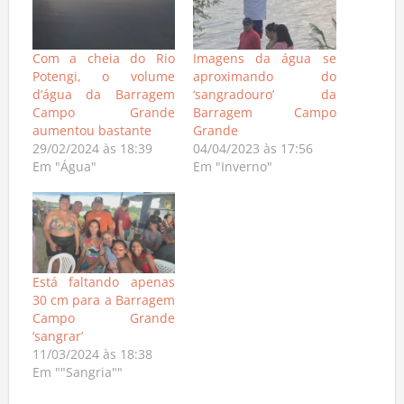
Com a cheia do Rio
Imagens da água se
Potengi, o volume
aproximando do
d’água da Barragem
‘sangradouro’ da
Campo Grande
Barragem Campo
aumentou bastante
Grande
29/02/2024 às 18:39
04/04/2023 às 17:56
Em "Água"
Em "Inverno"
Está faltando apenas
30 cm para a Barragem
Campo Grande
‘sangrar’
11/03/2024 às 18:38
Em ""Sangria""