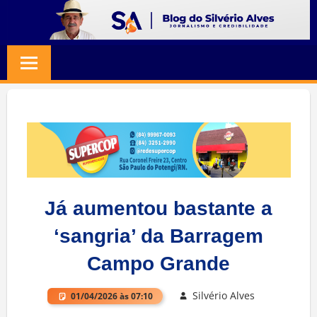
Skip
to
BLOG
Jornalismo
content
e
SILVERIO
Credibilidade
ALVES
Já aumentou bastante a
‘sangria’ da Barragem
Campo Grande
Silvério Alves
01/04/2026 às 07:10