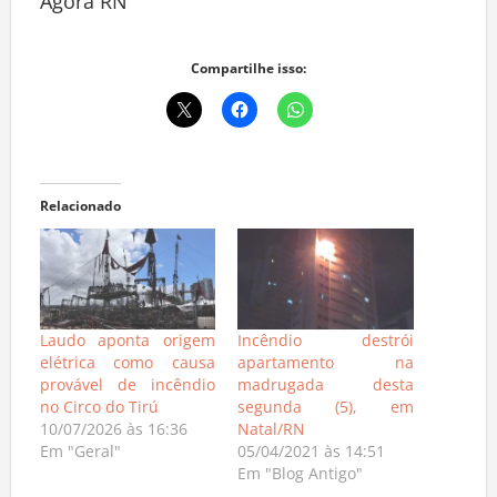
Agora RN
Compartilhe isso:
Relacionado
Laudo aponta origem
Incêndio destrói
elétrica como causa
apartamento na
provável de incêndio
madrugada desta
no Circo do Tirú
segunda (5), em
10/07/2026 às 16:36
Natal/RN
Em "Geral"
05/04/2021 às 14:51
Em "Blog Antigo"