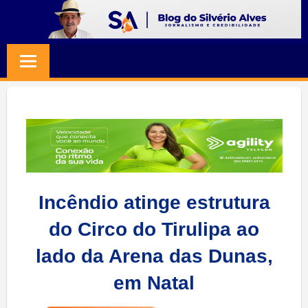
Skip
to
BLOG
Jornalismo
content
e
SILVERIO
Credibilidade
ALVES
Incêndio atinge estrutura
do Circo do Tirulipa ao
lado da Arena das Dunas,
em Natal