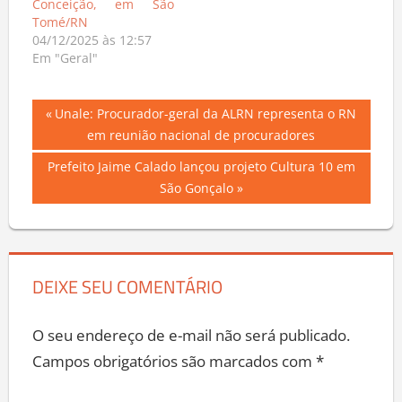
Conceição, em São
Tomé/RN
04/12/2025 às 12:57
Em "Geral"
Navegação
Previous
Unale: Procurador-geral da ALRN representa o RN
Post:
em reunião nacional de procuradores
de
Next
Prefeito Jaime Calado lançou projeto Cultura 10 em
Post
Post:
São Gonçalo
DEIXE SEU COMENTÁRIO
O seu endereço de e-mail não será publicado.
Campos obrigatórios são marcados com
*