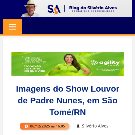
Skip
to
BLOG
Jornalismo
content
e
SILVERIO
Credibilidade
ALVES
Imagens do Show Louvor
de Padre Nunes, em São
Tomé/RN
Silvério Alves
06/12/2025 às 16:05