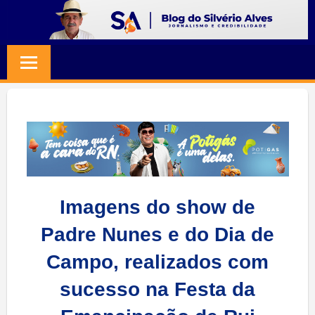
Skip
to
BLOG
Jornalismo
content
e
SILVERIO
Credibilidade
ALVES
Imagens do show de
Padre Nunes e do Dia de
Campo, realizados com
sucesso na Festa da