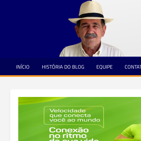
Jornalismo
Skip
e
to
Credibilidade
content
INÍCIO
HISTÓRIA DO BLOG
EQUIPE
CONTA