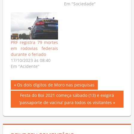
Em "Sociedade"
PRF registra 79 mortes
em rodovias federais
durante o feriado
17/10/2023 às 08:40
Em "Acidente"
Navegação
Previous
Os dois dígitos de Moro nas pesquisas
Post:
de
Next
Festa do Boi 2021 começa sábado (13) e exigirá
Post:
‘passaporte de vacina’ para todos os visitantes
Post