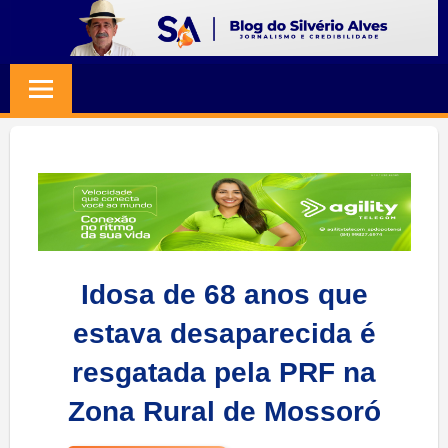
Skip
to
BLOG
Jornalismo
content
e
SILVERIO
Credibilidade
ALVES
Idosa de 68 anos que
estava desaparecida é
resgatada pela PRF na
Zona Rural de Mossoró