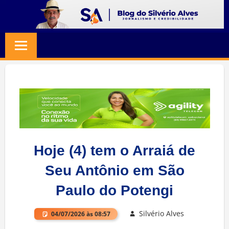
Skip
to
BLOG
Jornalismo
content
e
SILVERIO
Credibilidade
ALVES
Hoje (4) tem o Arraiá de
Seu Antônio em São
Paulo do Potengi
Silvério Alves
04/07/2026 às 08:57