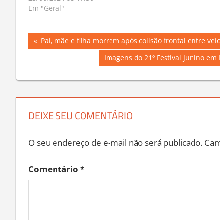
Em "Geral"
Navegação
Previous
Pai, mãe e filha morrem após colisão frontal entre ve
Post:
de
Next
Imagens do 21º Festival Junino em
Post:
Post
DEIXE SEU COMENTÁRIO
O seu endereço de e-mail não será publicado.
Cam
Comentário
*