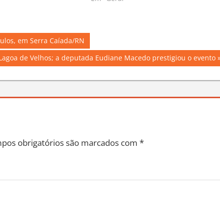
ículos, em Serra Caíada/RN
 Lagoa de Velhos; a deputada Eudiane Macedo prestigiou o evento
pos obrigatórios são marcados com
*