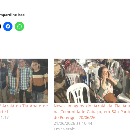
mpartilhe isso:
 Arraiá da Tia Ana e de
Novas imagens do Arraiá da Tia Ana
rte I
na Comunidade Cabaço, em São Paul
11:17
do Potengi – 20/06/26
21/06/2026 às 10:44
Em "Geral"