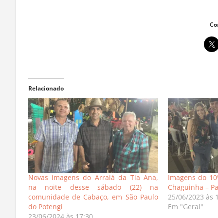
Co
Relacionado
Novas imagens do Arraiá da Tia Ana,
Imagens do 10º
na noite desse sábado (22) na
Chaguinha – Pa
comunidade de Cabaço, em São Paulo
25/06/2023 às 
do Potengi
Em "Geral"
23/06/2024 às 17:30