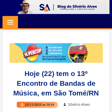
Skip
to
BLOG
Jornalismo
content
e
SILVERIO
Credibilidade
ALVES
Hoje (22) tem o 13º
Encontro de Bandas de
Música, em São Tomé/RN
Silvério Alves
22/11/2025 às 10:14