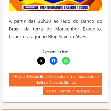
A partir das 20h30 ao lado do Banco do
Brasil da terra de Monsenhor Expedito.
Cobertura aqui no Blog Silvério Alves.
Compartilhe isso:
Navegação
Previous
Hoje a Seleção Brasileira entra em campo contra o
Post:
Haiti na Copa do Mundo
de
Next
O Brasil venceu o Haiti por 3×0
Post
Post: