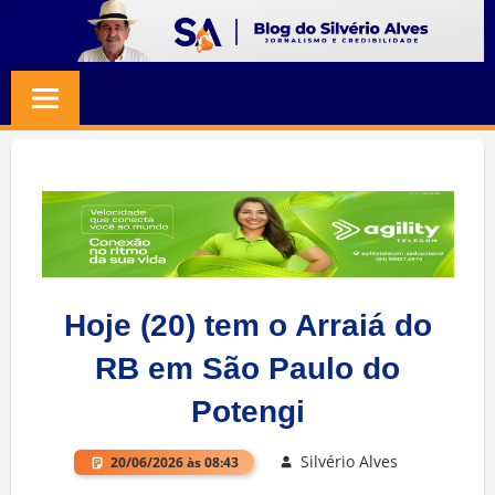
Skip
to
BLOG
Jornalismo
content
e
SILVERIO
Credibilidade
ALVES
Hoje (20) tem o Arraiá do
RB em São Paulo do
Potengi
Silvério Alves
20/06/2026 às 08:43