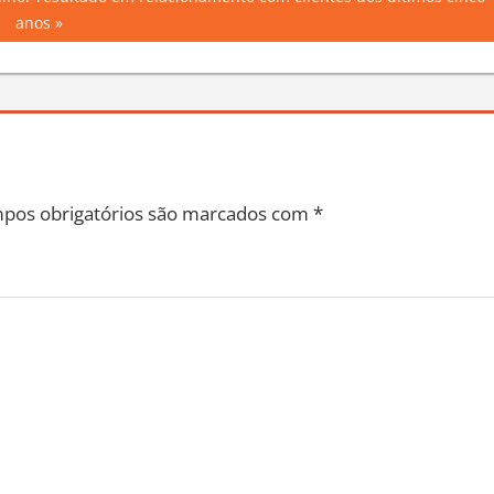
hor resultado em relacionamento com clientes dos últimos cinco
anos
pos obrigatórios são marcados com
*