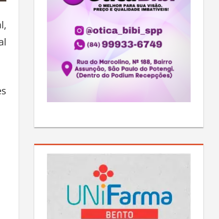
l,
al
es