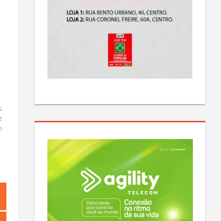
s
e
o