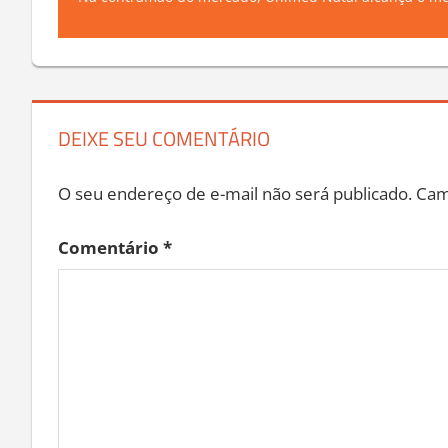
Next
Na contramão do mercado, Unimed Natal alcança o mel
Post
Post:
DEIXE SEU COMENTÁRIO
O seu endereço de e-mail não será publicado.
Cam
Comentário
*