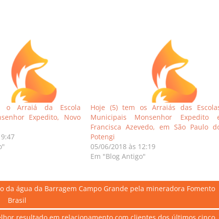
m o Arraiá da Escola
Hoje (5) tem os Arraiás das Escola
senhor Expedito, Novo
Municipais Monsenhor Expedito 
Francisca Azevedo, em São Paulo d
19:47
Potengi
o"
05/06/2018 às 12:19
Em "Blog Antigo"
ização da água da Barragem Campo Grande pela mineradora Fomento
Brasil